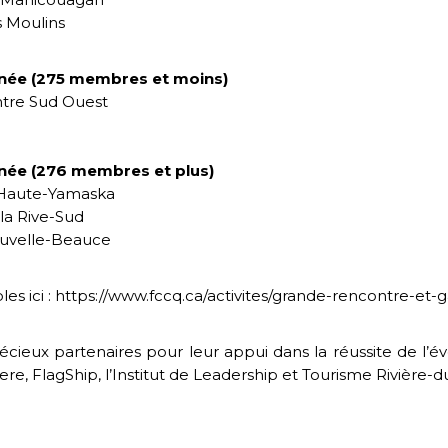
s Moulins
née (275 membres et moins)
tre Sud Ouest
née (276 membres et plus)
 Haute-Yamaska
la Rive-Sud
uvelle-Beauce
nibles ici : https://www.fccq.ca/activites/grande-rencontre-
eux partenaires pour leur appui dans la réussite de l’é
 FlagShip, l’Institut de Leadership et Tourisme Rivière-d