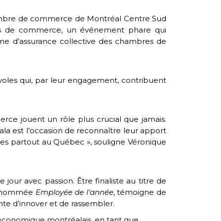
mbre de commerce de Montréal Centre Sud
bres de commerce, un événement phare qui
ime d’assurance collective des chambres de
les qui, par leur engagement, contribuent
rce jouent un rôle plus crucial que jamais.
 Gala est l’occasion de reconnaître leur apport
ires partout au Québec », souligne Véronique
ur avec passion. Être finaliste au titre de
ns nommée
Employée de l’année
, témoigne de
e d’innover et de rassembler.
 économique montréalais, en tant que