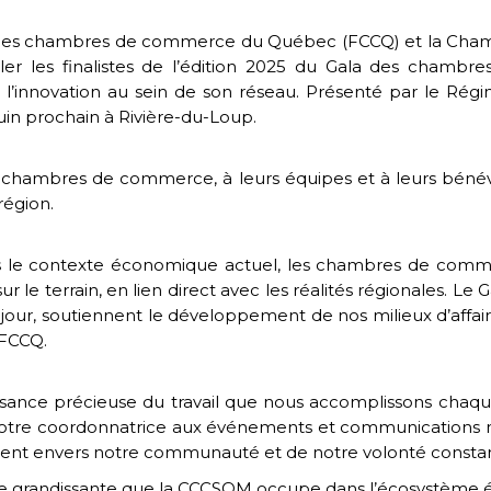
des chambres de commerce du Québec (FCCQ) et la Cha
er les finalistes de l’édition 2025 du Gala des cham
l’innovation au sein de son réseau. Présenté par le Rég
uin prochain à Rivière-du-Loup.
hambres de commerce, à leurs équipes et à leurs bénévo
région.
ans le contexte économique actuel, les chambres de comme
r le terrain, en lien direct avec les réalités régionales. Le
ès jour, soutiennent le développement de nos milieux d’affa
 FCCQ.
ance précieuse du travail que nous accomplissons chaque jo
r notre coordonnatrice aux événements et communicatio
ent envers notre communauté et de notre volonté constant
lace grandissante que la CCCSOM occupe dans l’écosystème