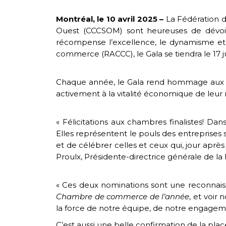
Montréal, le 10 avril 2025 –
La Fédération 
Ouest (CCCSOM) sont heureuses de dévoil
récompense l’excellence, le dynamisme et 
commerce (RACCC), le Gala se tiendra le 17 j
Chaque année, le Gala rend hommage aux c
activement à la vitalité économique de leur 
« Félicitations aux chambres finalistes! D
Elles représentent le pouls des entreprises su
et de célébrer celles et ceux qui, jour apr
Proulx, Présidente-directrice générale de la
« Ces deux nominations sont une reconnaiss
Chambre de commerce de l’année
, et voi
la force de notre équipe, de notre engagem
C’est aussi une belle confirmation de la p