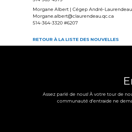
Morgane Albert | Cégep André-Laurendeau
Morgane.albert@claurendeau.qc.ca
514-364-3320 #6207
RETOUR À LA LISTE DES NOUVELLES
E
Assez parlé de nous! À votre tour de nou
communauté d'entraide ne demande 