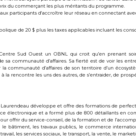
prix du commerçant les plus méritants du programme.
 participants d'accroître leur réseau en connectant avec 
mbolique de 20 $ plus les taxes applicables incluant les co
tre Sud Ouest un OBNL qui croit qu’en prenant soin d
e sa communauté d’affaires. Sa fierté est de voir les en
er la communauté d’affaires de son territoire d’un écosy
à la rencontre les uns des autres, de s’entraider, de prospé
-Laurendeau développe et offre des formations de perfec
erce électronique et a formé plus de 800 détaillants en
r offrir du service-conseil, de la formation et de l’accom
e, le bâtiment, les travaux publics, le commerce internatio
 travail, les services sociaux, le transport, la vente, le mark