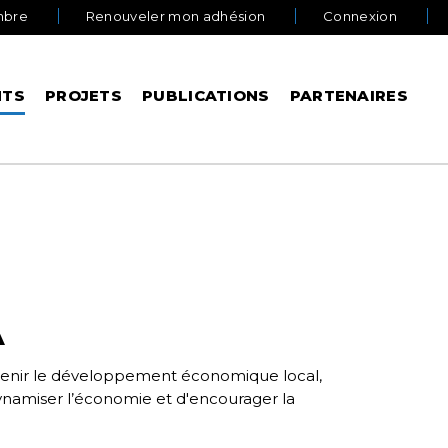
mbre
Renouveler mon adhésion
Connexion
NTS
PROJETS
PUBLICATIONS
PARTENAIRES
À
outenir le développement économique local,
dynamiser l’économie et d'encourager la